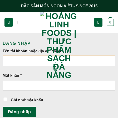
Chuyển
ĐẶC SẢN MÓN NGON VIỆT - SINCE 2015
đến
nội
0
dung
ĐĂNG NHẬP
Tên tài khoản hoặc địa chỉ email
*
Mật khẩu
*
Ghi nhớ mật khẩu
Đăng nhập