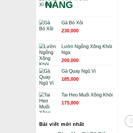
Gà Bó Xôi
230,000
Lườn Ngỗng Xông Khói
Nga
Giá
Giá
200,000
gốc
hiện
Gà Quay Ngũ Vị
là:
tại
230,000 ₫.
Giá
là:
Giá
185,000
gốc
200,000 ₫.
hiện
là:
tại
Tai Heo Muối Xông Khói
210,000 ₫.
là:
Giá
Giá
175,000
185,000 ₫.
gốc
hiện
là:
tại
195,000 ₫.
là:
Bài viết mới nhất
175,000 ₫.