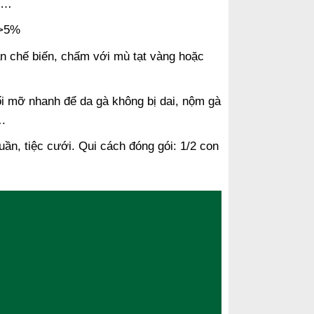
ầu…
 >5%
n chế biến, chấm với mù tạt vàng hoặc
ối mỡ nhanh để da gà không bị dai, nộm gà
….
tuần, tiệc cưới. Qui cách đóng gói: 1/2 con