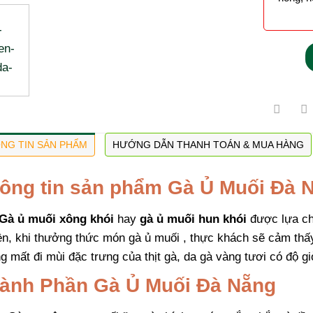
NG TIN SẢN PHẨM
HƯỚNG DẪN THANH TOÁN & MUA HÀNG
ông tin sản phẩm Gà Ủ Muối Đà 
Gà ủ muối xông khói
hay
gà ủ muối hun khói
được lựa chọ
ền, khi thưởng thức món gà ủ muối , thực khách sẽ cảm thấ
g mất đi mùi đặc trưng của thịt gà, da gà vàng tươi có độ gi
ành Phần Gà Ủ Muối Đà Nẵng