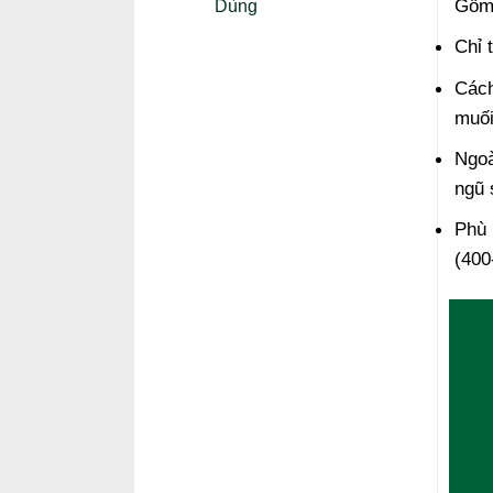
Gồm:
Dùng
Chỉ 
Cách
muối
Ngoà
ngũ 
Phù 
(400