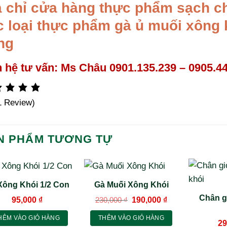
a chỉ cửa hàng thực phẩm sạch ch
c loại thực phẩm gà ủ muối xông 
ng
n hệ tư vấn: Ms Châu 0901.135.239 – 0905.4
1 Review)
N PHẨM TƯƠNG TỰ
Xông Khói 1/2 Con
Gà Muối Xông Khói
Chân g
Giá
Giá
95,000
₫
230,000
₫
190,000
₫
gốc
hiện
là:
tại
HÊM VÀO GIỎ HÀNG
THÊM VÀO GIỎ HÀNG
230,000 ₫.
là:
29