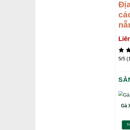
Đị
cá
nẵ
Liê
5/5
(
SẢ
Gà 
T