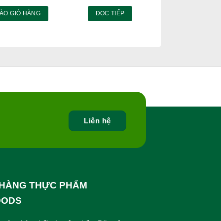
ÀO GIỎ HÀNG
ĐỌC TIẾP
Liên hệ
HÀNG THỰC PHẨM
OODS