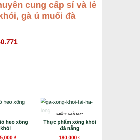
uyên cung cấp sỉ và lẻ
khói, gà ủ muối đà
40.771
HẾT HÀNG
iò heo xông
Thực phẩm xông khói
khói
đà nẵng
5,000
₫
180,000
₫