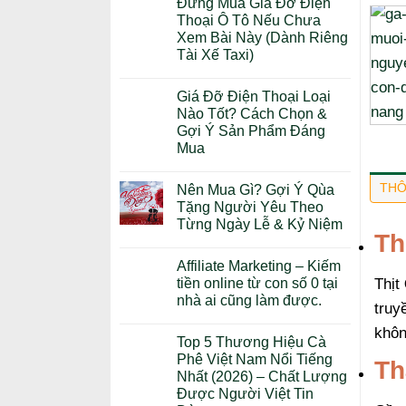
Đừng Mua Giá Đỡ Điện
Thoại Ô Tô Nếu Chưa
Xem Bài Này (Dành Riêng
Tài Xế Taxi)
Giá Đỡ Điện Thoại Loại
Nào Tốt? Cách Chọn &
Gợi Ý Sản Phẩm Đáng
Mua
THÔ
Nên Mua Gì? Gợi Ý Qùa
Tặng Người Yêu Theo
Từng Ngày Lễ & Kỷ Niệm
Th
Affiliate Marketing – Kiếm
Thịt
tiền online từ con số 0 tại
nhà ai cũng làm được.
truy
khôn
Top 5 Thương Hiệu Cà
Phê Việt Nam Nổi Tiếng
Th
Nhất (2026) – Chất Lượng
Được Người Việt Tin