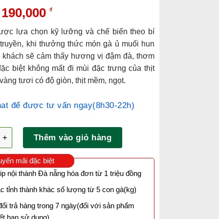
Giá
Giá
190,000
₫
gốc
hiện
ược lựa chọn kỹ lưỡng và chế biến theo bí
là:
tại
 truyền, khi thưởng thức món gà ủ muối hun
230,000 ₫.
là:
c khách sẽ cảm thấy hương vị đậm đà, thơm
190,000 ₫.
ặc biệt không mất đi mùi đặc trưng của thịt
vàng tươi có độ giòn, thịt mềm, ngọt.
at để được tư vấn ngay(8h30-22h)
i Đà Nẵng số lượng
Thêm vào giỏ hàng
yến mãi đặc biệt
ip nội thành Đà nẵng hóa đơn từ 1 triệu đồng
c tỉnh thành khác số lượng từ 5 con gà(kg)
đổi trả hàng trong 7 ngày(đối với sản phẩm
ết hạn sử dụng)