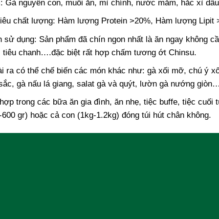
 Gà nguyên con, muối ăn, mì chính, nước mắm, hắc xì d
tiêu chất lượng: Hàm lượng Protein >20%, Hàm lượng Lipit
 sử dụng: Sản phẩm đã chín ngon nhất là ăn ngay không cầ
 tiêu chanh….đặc biệt rất hợp chấm tương ớt Chinsu.
i ra có thể chế biến các món khác như: gà xối mỡ, chú ý x
sắc, gà nấu lá giang, salat gà và quýt, lườn gà nướng giòn
hợp trong các bữa ăn gia đình, ăn nhẹ, tiệc buffe, tiệc cuối 
-600 gr) hoặc cả con (1kg-1.2kg) đóng túi hút chân không.