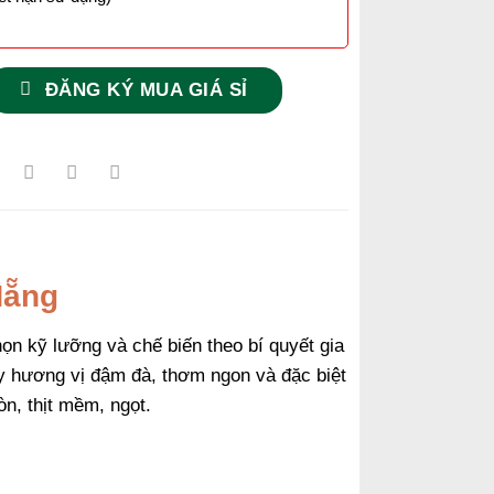
ĐĂNG KÝ MUA GIÁ SỈ
Nẵng
n kỹ lưỡng và chế biến theo bí quyết gia
y hương vị đậm đà, thơm ngon và đặc biệt
òn, thịt mềm, ngọt.