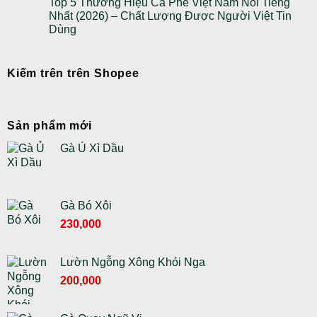
Top 5 Thương Hiệu Cà Phê Việt Nam Nổi Tiếng
Nhất (2026) – Chất Lượng Được Người Việt Tin
Dùng
Kiếm trên trên Shopee
Sản phẩm mới
Gà Ủ Xì Dầu
Gà Bó Xôi
230,000
Lườn Ngỗng Xông Khói Nga
Giá
Giá
200,000
gốc
hiện
là:
tại