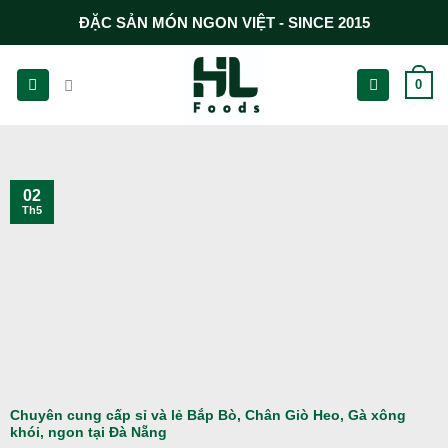
Chuyển
ĐẶC SẢN MÓN NGON VIỆT - SINCE 2015
đến
nội
0
dung
02
Th5
Chuyên cung cấp sỉ và lẻ Bắp Bò, Chân Giò Heo, Gà xông
khói, ngon tại Đà Nẵng