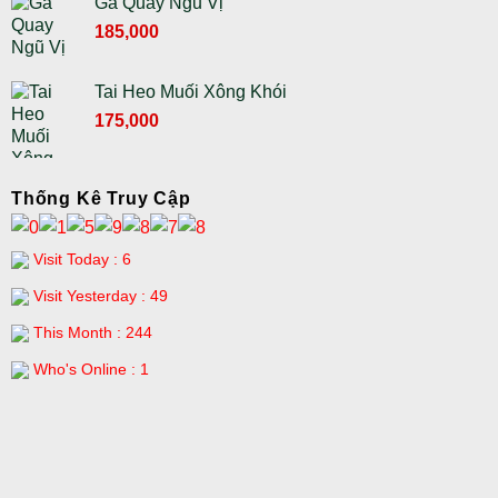
Gà Quay Ngũ Vị
230,000 ₫.
là:
Giá
Giá
185,000
200,000 ₫.
gốc
hiện
là:
tại
Tai Heo Muối Xông Khói
210,000 ₫.
là:
Giá
Giá
175,000
185,000 ₫.
gốc
hiện
là:
tại
195,000 ₫.
là:
Thống Kê Truy Cập
175,000 ₫.
Visit Today : 6
Visit Yesterday : 49
This Month : 244
Who's Online : 1