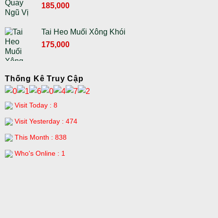
Giá
Giá
185,000
200,000 ₫.
gốc
hiện
là:
tại
Tai Heo Muối Xông Khói
210,000 ₫.
là:
Giá
Giá
175,000
185,000 ₫.
gốc
hiện
là:
tại
195,000 ₫.
là:
Thống Kê Truy Cập
175,000 ₫.
Visit Today : 8
Visit Yesterday : 474
This Month : 838
Who's Online : 1