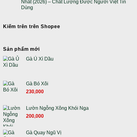
Nhất (2026) – Chất Lượng Được Người Việt Tin
Dùng
Kiếm trên trên Shopee
Sản phẩm mới
Gà Ủ Xì Dầu
Gà Bó Xôi
230,000
Lườn Ngỗng Xông Khói Nga
Giá
Giá
200,000
gốc
hiện
là:
tại
Gà Quay Ngũ Vị
230,000 ₫.
là: