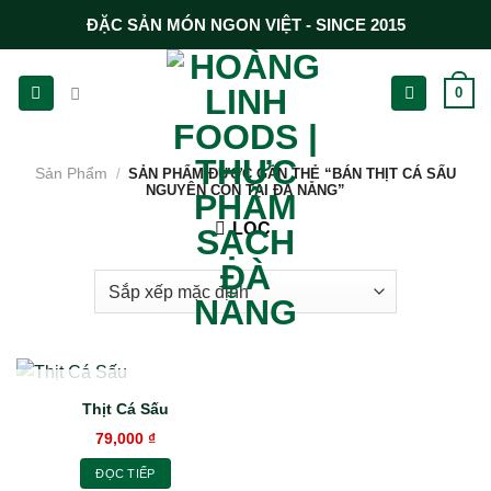
Chuyển
ĐẶC SẢN MÓN NGON VIỆT - SINCE 2015
đến
nội
0
dung
Sản Phẩm
/
SẢN PHẨM ĐƯỢC GẮN THẺ “BÁN THỊT CÁ SẤU
NGUYÊN CON TẠI ĐÀ NẴNG”
LỌC
HẾT HÀNG
Thịt Cá Sấu
79,000
₫
ĐỌC TIẾP