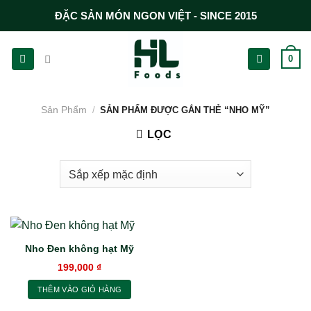
Chuyển
ĐẶC SẢN MÓN NGON VIỆT - SINCE 2015
đến
nội
0
dung
Sản Phẩm
/
SẢN PHẨM ĐƯỢC GẮN THẺ “NHO MỸ”
LỌC
Nho Đen không hạt Mỹ
199,000
₫
THÊM VÀO GIỎ HÀNG