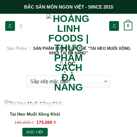
Chuyển
ĐẶC SẢN MÓN NGON VIỆT - SINCE 2015
đến
nội
0
dung
Sản Phẩm
/
SẢN PHẨM ĐƯỢC GẮN THẺ “TAI HEO MUỐI XÔNG
KHÓI TẠI ĐÀ NẴNG”
LỌC
HẾT HÀNG
Tai Heo Muối Xông Khói
Giá
Giá
195,000
₫
175,000
₫
gốc
hiện
là:
tại
ĐỌC TIẾP
195,000 ₫.
là: