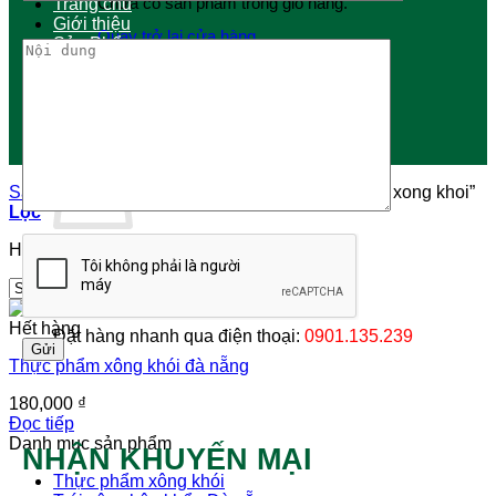
Chưa có sản phẩm trong giỏ hàng.
Trang chủ
Giới thiệu
Quay trở lại cửa hàng
Sản Phẩm
Blog
Đặt Tiệc Tại Nhà
Ẩm Thực
0
Dich Vụ
Giỏ hàng
Du Lịch
Liên hệ
Sản Phẩm
/
Sản phẩm được gắn thẻ “thuc pham xong khoi”
Lọc
Hiển thị kết quả duy nhất
Chưa có sản phẩm trong giỏ hàng.
Quay trở lại cửa hàng
Hết hàng
Đặt hàng nhanh qua điện thoại:
0901.135.239
Thực phẩm xông khói đà nẵng
180,000
₫
Đọc tiếp
Danh mục sản phẩm
NHẬN KHUYẾN MẠI
Thực phẩm xông khói