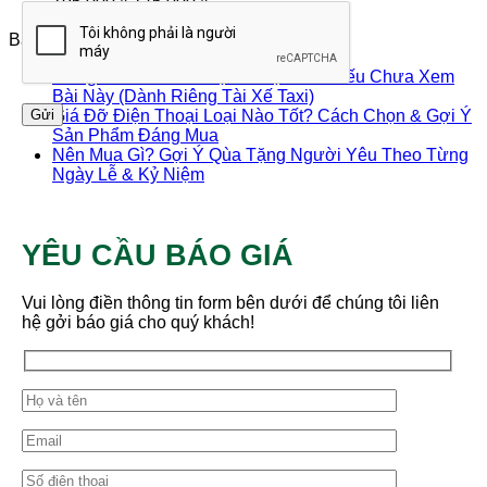
là:
tại
Giá
Giá
200,000 ₫.
195,000
₫
175,000
₫
210,000 ₫.
là:
gốc
hiện
Bài viết mới nhất
185,000 ₫.
là:
tại
195,000 ₫.
là:
Đừng Mua Giá Đỡ Điện Thoại Ô Tô Nếu Chưa Xem
175,000 ₫.
Bài Này (Dành Riêng Tài Xế Taxi)
Giá Đỡ Điện Thoại Loại Nào Tốt? Cách Chọn & Gợi Ý
Sản Phẩm Đáng Mua
Nên Mua Gì? Gợi Ý Qùa Tặng Người Yêu Theo Từng
Ngày Lễ & Kỷ Niệm
YÊU CẦU BÁO GIÁ
Vui lòng điền thông tin form bên dưới để chúng tôi liên
hệ gởi báo giá cho quý khách!