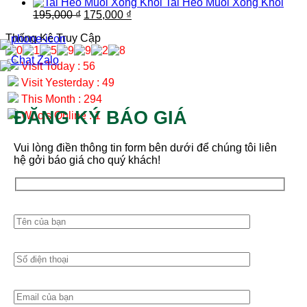
gốc
hiện
230,000 ₫.
là:
Tai Heo Muối Xông Khói
là:
tại
Giá
Giá
200,000 ₫.
195,000
₫
175,000
₫
210,000 ₫.
là:
gốc
hiện
Thống Kê Truy Cập
185,000 ₫.
là:
tại
195,000 ₫.
là:
175,000 ₫.
Visit Today : 56
Visit Yesterday : 49
This Month : 294
ĐĂNG KÝ BÁO GIÁ
Who's Online : 1
Vui lòng điền thông tin form bên dưới để chúng tôi liên
hệ gởi báo giá cho quý khách!