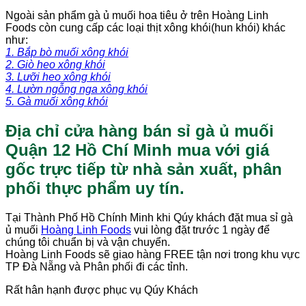
Ngoài sản phẩm gà ủ muối hoa tiêu ở trên Hoàng Linh
Foods còn cung cấp các loại thịt xông khói(hun khói) khác
như:
1. Bắp bò muối xông khói
2. Giò heo xông khói
3. Lưỡi heo xông khói
4. Lườn ngỗng nga xông khói
5. Gà muối xông khói
Địa chỉ cửa hàng bán sỉ gà ủ muối
Quận 12 Hồ Chí Minh mua với giá
gốc trực tiếp từ nhà sản xuất, phân
phối thực phẩm uy tín.
Tại Thành Phố Hồ Chính Minh khi Qúy khách đặt mua sỉ gà
ủ muối
Hoàng Linh Foods
vui lòng đặt trước 1 ngày để
chúng tôi chuẩn bị và vận chuyển.
Hoàng Linh Foods sẽ giao hàng FREE tận nơi trong khu vực
TP Đà Nẵng và Phân phối đi các tỉnh.
Rất hân hạnh được phục vụ Qúy Khách