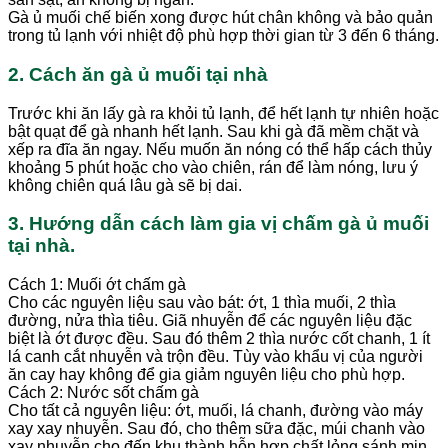
Gà ủ muối chế biến xong được hút chân không và bảo quản
trong tủ lạnh với nhiệt độ phù hợp thời gian từ 3 đến 6 tháng.
2. Cách ăn gà ủ muối tại nhà
Trước khi ăn lấy gà ra khỏi tủ lạnh, để hết lạnh tự nhiên hoặc
bật quạt để gà nhanh hết lạnh. Sau khi gà đã mềm chặt và
xếp ra đĩa ăn ngay. Nếu muốn ăn nóng có thể hấp cách thủy
khoảng 5 phút hoặc cho vào chiên, rán để làm nóng, lưu ý
không chiên quá lâu gà sẽ bị dai.
3. Hướng dẫn cách làm gia vị chấm gà ủ muối
tại nhà.
Cách 1: Muối ớt chấm gà
Cho các nguyên liệu sau vào bát: ớt, 1 thìa muối, 2 thìa
đường, nửa thìa tiêu. Giã nhuyễn để các nguyên liệu đặc
biệt là ớt được đều. Sau đó thêm 2 thìa nước cốt chanh, 1 ít
lá canh cắt nhuyễn và trộn đều. Tùy vào khẩu vị của người
ăn cay hay không để gia giảm nguyên liệu cho phù hợp.
Cách 2: Nước sốt chấm gà
Cho tất cả nguyên liệu: ớt, muối, lá chanh, đường vào máy
xay xay nhuyễn. Sau đó, cho thêm sữa đặc, múi chanh vào
xay nhuyễn cho đến khu thành hỗn hợp chất lỏng sánh mịn