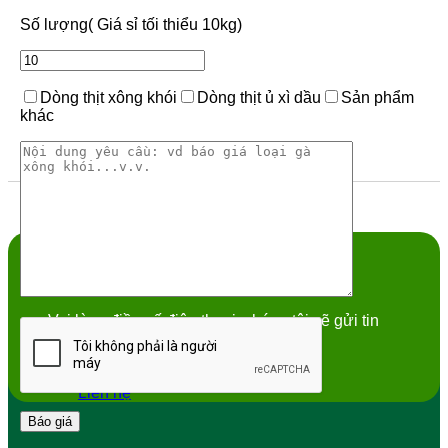
Số lượng( Giá sỉ tối thiểu 10kg)
Dòng thịt xông khói
Dòng thịt ủ xì dầu
Sản phẩm
khác
Nhận tin khuyến mãi hôm nay?
Vui lòng điền số điện thoại, chúng tôi sẽ gửi tin
mới nhất
Liên hệ