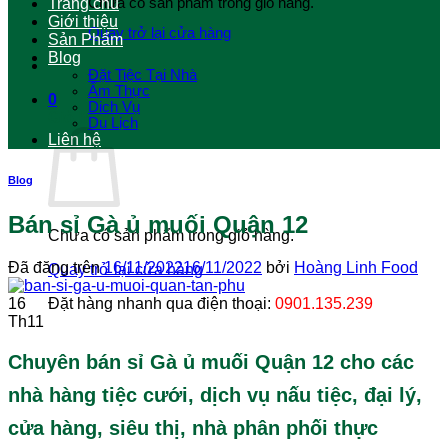
Chưa có sản phẩm trong giỏ hàng.
Trang chủ
Giới thiệu
Quay trở lại cửa hàng
Sản Phẩm
Blog
Đặt Tiệc Tại Nhà
Ẩm Thực
0
Dich Vụ
Giỏ hàng
Du Lịch
Liên hệ
Blog
Bán sỉ Gà ủ muối Quận 12
Chưa có sản phẩm trong giỏ hàng.
Đã đăng trên
16/11/2022
16/11/2022
bởi
Hoàng Linh Food
Quay trở lại cửa hàng
16
Đặt hàng nhanh qua điện thoại:
0901.135.239
Th11
Chuyên bán sỉ Gà ủ muối Quận 12 cho các
nhà hàng tiệc cưới, dịch vụ nấu tiệc, đại lý,
cửa hàng, siêu thị, nhà phân phối thực