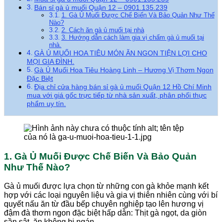
Bán sỉ gà ủ muối Quận 12 – 0901.135.239
1. Gà Ủ Muối Được Chế Biến Và Bảo Quản Như Thế
Nào?
2. Cách ăn gà ủ muối tại nhà
3. Hướng dẫn cách làm gia vị chấm gà ủ muối tại
nhà.
GÀ Ủ MUỐI HOA TIÊU MÓN ĂN NGON TIỆN LỢI CHO
MỌI GIA ĐÌNH.
Gà Ủ Muối Hoa Tiêu Hoàng Linh – Hương Vị Thơm Ngon
Đặc Biệt
Địa chỉ cửa hàng bán sỉ gà ủ muối Quận 12 Hồ Chí Minh
mua với giá gốc trực tiếp từ nhà sản xuất, phân phối thực
phẩm uy tín.
1. Gà Ủ Muối Được Chế Biến Và Bảo Quản
Như Thế Nào?
Gà ủ muối được lựa chọn từ những con gà khỏe mạnh kết
hợp với các loại nguyên liệu và gia vị thiên nhiên cùng với bí
quyết nấu ăn từ đầu bếp chuyên nghiệp tạo lên hương vị
đậm đà thơm ngon đặc biệt hấp dẫn: Thịt gà ngọt, da giòn
sần sật, ăn không bị ngán.