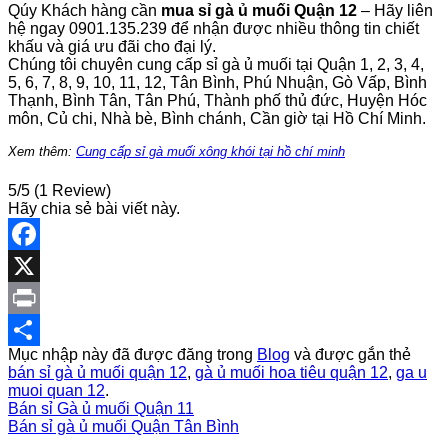
Qúy Khách hàng cần
mua sỉ gà ủ muối Quận
12
– Hãy liên
hệ ngay 0901.135.239 để nhận được nhiều thông tin chiết
khấu và giá ưu đãi cho đại lý.
Chúng tôi chuyên cung cấp sỉ gà ủ muối tại Quận 1, 2, 3, 4,
5, 6, 7, 8, 9, 10, 11, 12, Tân Bình, Phú Nhuận, Gò Vấp, Bình
Thạnh, Bình Tân, Tân Phú, Thành phố thủ đức, Huyện Hóc
môn, Củ chi, Nhà bè, Bình chánh, Cần giờ tại Hồ Chí Minh.
Xem thêm:
Cung cấp sỉ gà muối xông khói tại hồ chí minh
5/5
(1 Review)
Hãy chia sẻ bài viết này.
Facebook
X
Print
Mục nhập này đã được đăng trong
Blog
và được gắn thẻ
Share
bán sỉ gà ủ muối quận 12
,
gà ủ muối hoa tiêu quận 12
,
ga u
muoi quan 12
.
Bán sỉ Gà ủ muối Quận 11
Bán sỉ gà ủ muối Quận Tân Bình