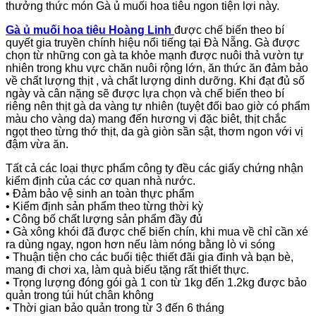
thưởng thức món Gà ủ muối hoa tiêu ngon tiện lợi này.
Gà ủ muối hoa tiêu Hoàng Linh
được chế biến theo bí
quyết gia truyền chính hiệu nổi tiếng tại Đà Nẵng. Gà được
chọn từ những con gà ta khỏe mạnh được nuôi thả vườn tự
nhiên trong khu vực chăn nuôi rộng lớn, ăn thức ăn đảm bảo
về chất lượng thịt , và chất lượng dinh dưỡng. Khi đạt đủ số
ngày và cân nặng sẽ được lựa chọn và chế biến theo bí
riêng nên thịt gà da vàng tự nhiên (tuyệt đối bao giờ có phẩm
màu cho vàng da) mang đến hương vị đặc biêt, thịt chắc
ngọt theo từng thớ thịt, da gà giòn sần sật, thơm ngon với vị
đậm vừa ăn.
Tất cả các loại thực phẩm công ty đều các giấy chứng nhận
kiểm định của các cơ quan nhà nước.
• Đảm bảo vệ sinh an toàn thực phẩm
• Kiểm định sản phẩm theo từng thời kỳ
• Công bố chất lượng sản phẩm đầy đủ
• Gà xông khói đã được chế biến chín, khi mua về chỉ cần xé
ra dùng ngay, ngon hơn nếu làm nóng bằng lò vi sóng
• Thuận tiện cho các buổi tiệc thiết đãi gia đinh và bạn bè,
mang đi chơi xa, làm quà biếu tặng rất thiết thực.
• Trọng lượng đóng gói gà 1 con từ 1kg đến 1.2kg được bảo
quản trong túi hút chân không
• Thời gian bảo quản trong từ 3 đến 6 tháng