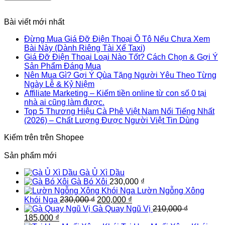
Bài viết mới nhất
Đừng Mua Giá Đỡ Điện Thoại Ô Tô Nếu Chưa Xem
Bài Này (Dành Riêng Tài Xế Taxi)
Giá Đỡ Điện Thoại Loại Nào Tốt? Cách Chọn & Gợi Ý
Sản Phẩm Đáng Mua
Nên Mua Gì? Gợi Ý Qùa Tặng Người Yêu Theo Từng
Ngày Lễ & Kỷ Niệm
Affiliate Marketing – Kiếm tiền online từ con số 0 tại
nhà ai cũng làm được.
Top 5 Thương Hiệu Cà Phê Việt Nam Nổi Tiếng Nhất
(2026) – Chất Lượng Được Người Việt Tin Dùng
Kiếm trên trên Shopee
Sản phẩm mới
Gà Ủ Xì Dầu
Gà Bó Xôi
230,000
₫
Lườn Ngỗng Xông
Giá
Giá
Khói Nga
230,000
₫
200,000
₫
gốc
hiện
Gà Quay Ngũ Vị
210,000
₫
Giá
Giá
là:
tại
185,000
₫