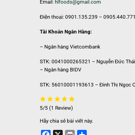
Email:
hlfoods@gmail.com
Điện thoại: 0901.135.239 – 0905.440.77
Tài Khoản Ngân Hàng:
– Ngân hàng Vietcombank
STK: 0041000265321 – Nguyễn Đức Thái
– Ngân hàng BIDV
STK: 56010001193613 – Đinh Thị Ngọc C
5/5
(1 Review)
Hãy chia sẻ bài viết này.
Facebook
X
Print
Share