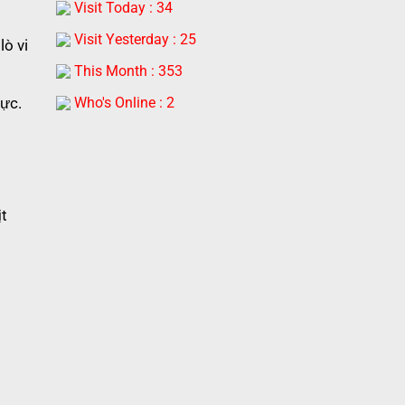
Visit Today : 34
Visit Yesterday : 25
lò vi
This Month : 353
hực.
Who's Online : 2
ịt