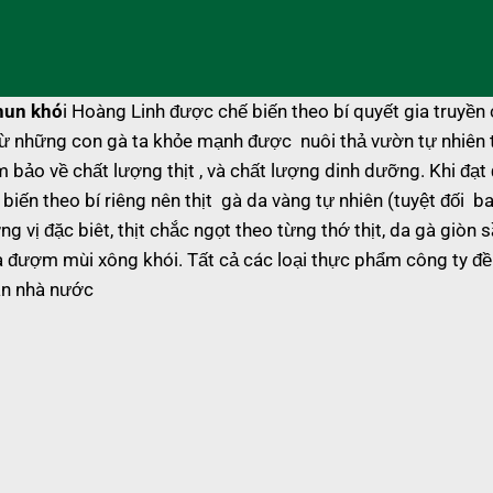
hun khó
i Hoàng Linh được chế biến theo bí quyết gia truyền 
 từ những con gà ta khỏe mạnh được nuôi thả vườn tự nhiên 
 bảo về chất lượng thịt , và chất lượng dinh dưỡng. Khi đạt
iến theo bí riêng nên thịt gà da vàng tự nhiên (tuyệt đối b
ị đặc biêt, thịt chắc ngọt theo từng thớ thịt, da gà giòn 
à đượm mùi xông khói. Tất cả các loại thực phẩm công ty đ
an nhà nước