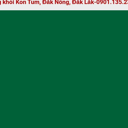
g khói Kon Tum, Đắk Nông, Đắk Lắk-0901.135.