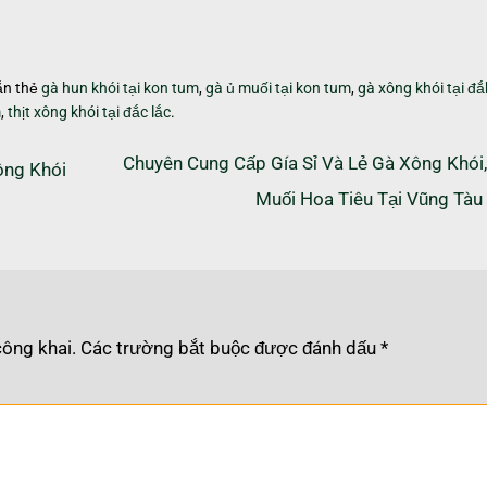
ắn thẻ
gà hun khói tại kon tum
,
gà ủ muối tại kon tum
,
gà xông khói tại đắ
m
,
thịt xông khói tại đắc lắc
.
Chuyên Cung Cấp Gía Sỉ Và Lẻ Gà Xông Khói
ông Khói
Muối Hoa Tiêu Tại Vũng Tàu
công khai.
Các trường bắt buộc được đánh dấu
*