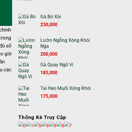
Gà Bó Xôi
230,000
chính
trong
Lườn Ngỗng Xông Khói
 đủ số
Nga
Giá
Giá
ao giờ
200,000
gốc
hiện
sần
Gà Quay Ngũ Vị
là:
tại
ều các
230,000 ₫.
Giá
là:
Giá
185,000
gốc
200,000 ₫.
hiện
là:
tại
Tai Heo Muối Xông Khói
210,000 ₫.
là:
Giá
Giá
175,000
185,000 ₫.
gốc
hiện
là:
tại
195,000 ₫.
là:
Thống Kê Truy Cập
175,000 ₫.