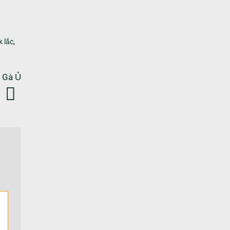
k lắc
,
, Gà Ủ