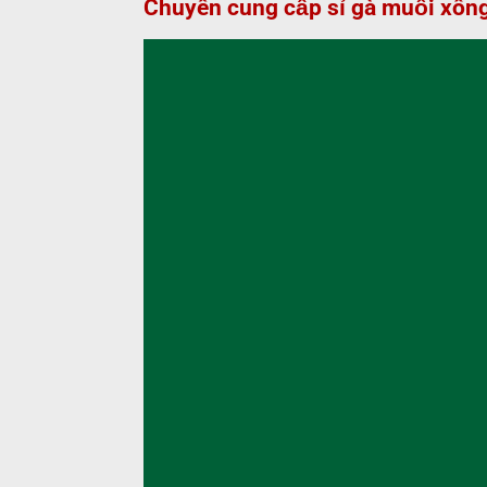
Chuyên cung cấp sỉ gà muối xôn