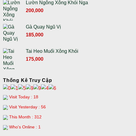
Lườn Ngỗng Xông Khói Nga
Giá
Giá
200,000
gốc
hiện
là:
tại
Gà Quay Ngũ Vị
230,000 ₫.
là:
Giá
Giá
185,000
200,000 ₫.
gốc
hiện
là:
tại
Tai Heo Muối Xông Khói
210,000 ₫.
là:
Giá
Giá
175,000
185,000 ₫.
gốc
hiện
là:
tại
195,000 ₫.
là:
Thống Kê Truy Cập
175,000 ₫.
Visit Today : 18
Visit Yesterday : 56
This Month : 312
Who's Online : 1