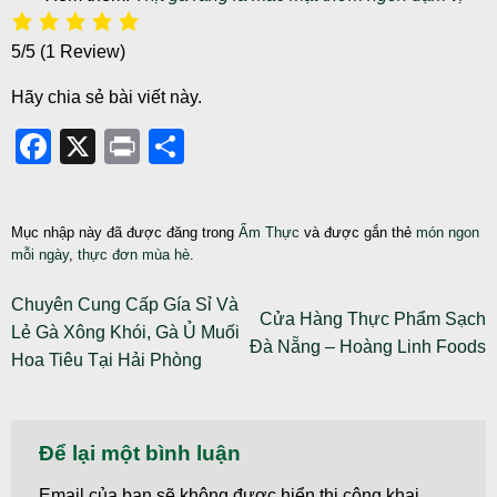
5/5
(1 Review)
Hãy chia sẻ bài viết này.
Facebook
X
Print
Share
Mục nhập này đã được đăng trong
Ẩm Thực
và được gắn thẻ
món ngon
mỗi ngày
,
thực đơn mùa hè
.
Chuyên Cung Cấp Gía Sỉ Và
Cửa Hàng Thực Phẩm Sạch
Lẻ Gà Xông Khói, Gà Ủ Muối
Đà Nẵng – Hoàng Linh Foods
Hoa Tiêu Tại Hải Phòng
Để lại một bình luận
Email của bạn sẽ không được hiển thị công khai.