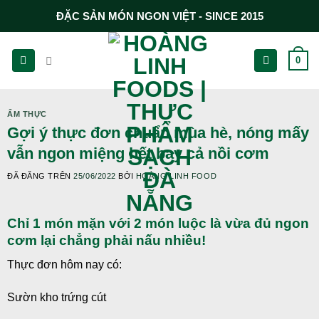
Chuyển
ĐẶC SẢN MÓN NGON VIỆT - SINCE 2015
đến
nội
0
dung
ẨM THỰC
Gợi ý thực đơn chuẩn mùa hè, nóng mấy
vẫn ngon miệng hết bay cả nồi cơm
ĐÃ ĐĂNG TRÊN
25/06/2022
BỞI
HOÀNG LINH FOOD
Chỉ 1 món mặn với 2 món luộc là vừa đủ ngon
cơm lại chẳng phải nấu nhiều!
Thực đơn hôm nay có:
Sườn kho trứng cút