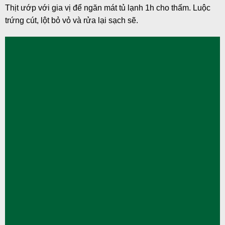
Thịt ướp với gia vị để ngăn mát tủ lạnh 1h cho thấm. Luộc
trứng cút, lột bỏ vỏ và rửa lại sạch sẽ.