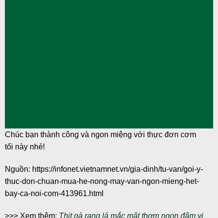
Chúc bạn thành công và ngon miệng với thực đơn cơm
tối này nhé!
Nguồn: https://infonet.vietnamnet.vn/gia-dinh/tu-van/goi-y-
thuc-don-chuan-mua-he-nong-may-van-ngon-mieng-het-
bay-ca-noi-com-413961.html
>>> Xem thêm:
Thịt gà rang lá mắc mật thơm ngon đậm vị