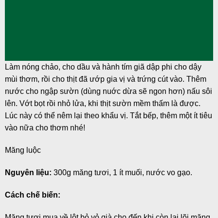
Làm nóng chảo, cho dầu và hành tím giã dập phi cho dậy
mùi thơm, rồi cho thịt đã ướp gia vị và trứng cút vào. Thêm
nước cho ngập sườn (dùng nuớc dừa sẽ ngon hơn) nấu sôi
lên. Vớt bọt rồi nhỏ lửa, khi thịt sườn mềm thấm là được.
Lúc này có thể nêm lại theo khẩu vị. Tắt bếp, thêm một ít tiêu
vào nữa cho thơm nhé!
Măng luộc
Nguyên liệu:
300g măng tươi, 1 ít muối, nước vo gạo.
Cách chế biến:
Măng tươi mua về lột bỏ vỏ già cho đến khi còn lại lõi măng