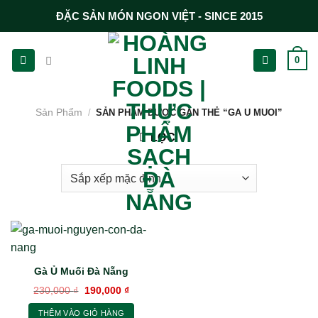
Chuyển
ĐẶC SẢN MÓN NGON VIỆT - SINCE 2015
đến
nội
0
dung
Sản Phẩm
/
SẢN PHẨM ĐƯỢC GẮN THẺ “GA U MUOI”
LỌC
Gà Ủ Muối Đà Nẵng
Giá
Giá
230,000
₫
190,000
₫
gốc
hiện
là:
tại
THÊM VÀO GIỎ HÀNG
230,000 ₫.
là: