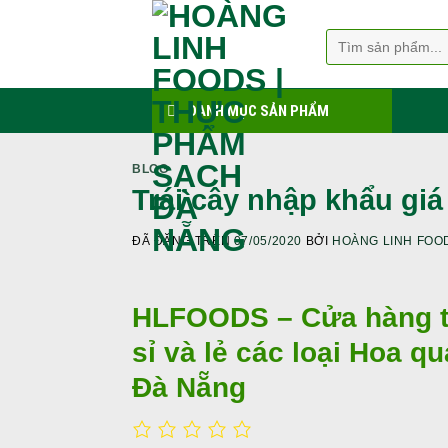
Chuyển
đến
Tìm
kiếm:
nội
dung
DANH MỤC SẢN PHẨM
BLOG
Trái cây nhập khẩu giá
ĐÃ ĐĂNG TRÊN
07/05/2020
BỞI
HOÀNG LINH FOO
HLFOODS – Cửa hàng t
sỉ và lẻ các loại Hoa q
Đà Nẵng