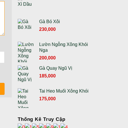
Gà Bó Xôi
230,000
Lườn Ngỗng Xông Khói
Nga
Giá
Giá
200,000
gốc
hiện
Gà Quay Ngũ Vị
là:
tại
230,000 ₫.
Giá
là:
Giá
185,000
gốc
200,000 ₫.
hiện
là:
tại
Tai Heo Muối Xông Khói
210,000 ₫.
là:
Giá
Giá
175,000
185,000 ₫.
gốc
hiện
là:
tại
195,000 ₫.
là:
Thống Kê Truy Cập
175,000 ₫.